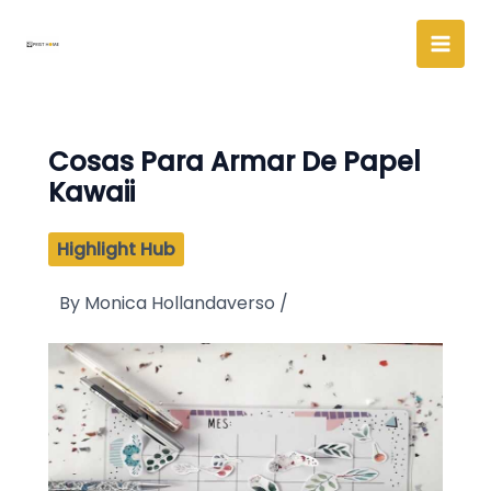
Skip
to
content
Cosas Para Armar De Papel
Kawaii
Highlight Hub
By
Monica Hollandaverso
/